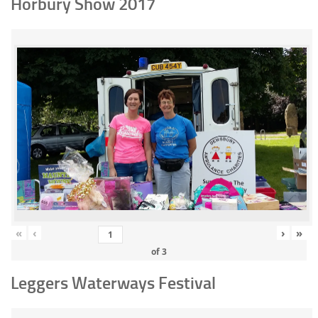
Horbury Show 2017
«
‹
›
»
of
3
Leggers Waterways Festival