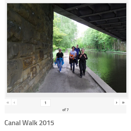
«
‹
›
»
of
7
Canal Walk 2015