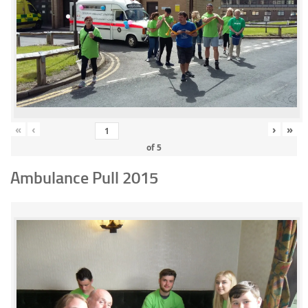
«
‹
›
»
of
5
Ambulance Pull 2015