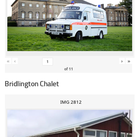
«
‹
›
»
of
11
Bridlington Chalet
IMG 2812