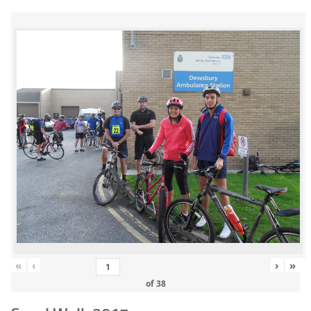
«
‹
›
»
of
38