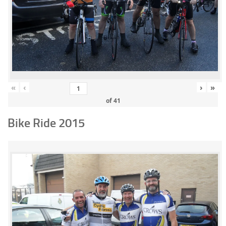
«
‹
›
»
of
41
Bike Ride 2015