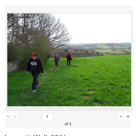
«
‹
›
»
of
5