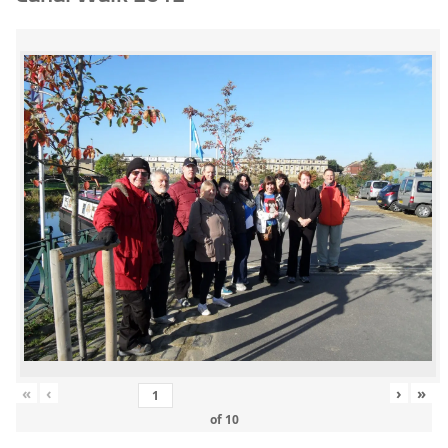
«
‹
›
»
of
10