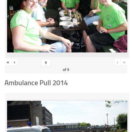
«
‹
›
»
of
9
Ambulance Pull 2014