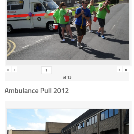
«
‹
›
»
of
13
Ambulance Pull 2012