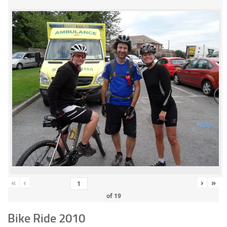
«
‹
›
»
of
19
Bike Ride 2010