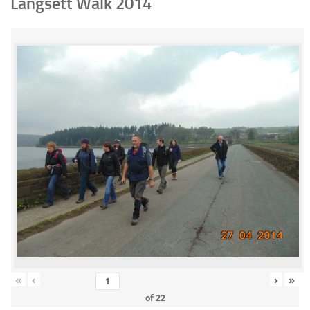
Langsett Walk 2014
«
‹
›
»
of
22