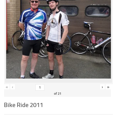
«
‹
›
»
of
21
Bike Ride 2011