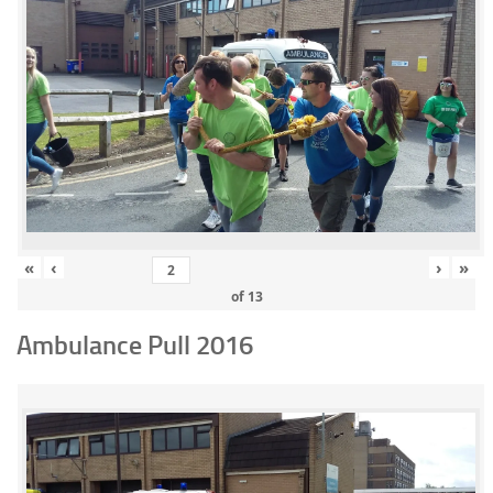
«
‹
›
»
of
13
Ambulance Pull 2016