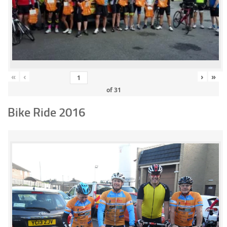
«
‹
›
»
of
31
Bike Ride 2016