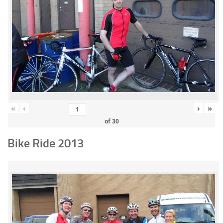
«
‹
›
»
of
30
Bike Ride 2013