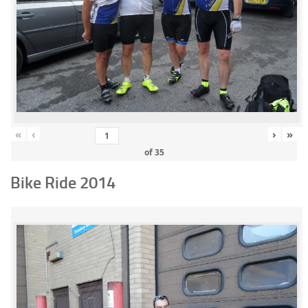
«
‹
›
»
of
35
Bike Ride 2014