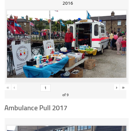
2016
«
‹
›
»
of
9
Ambulance Pull 2017