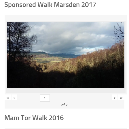
Sponsored Walk Marsden 2017
«
‹
›
»
of
7
Mam Tor Walk 2016