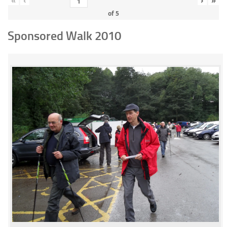
«
‹
›
»
of
5
Sponsored Walk 2010