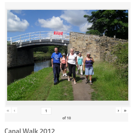
«
‹
›
»
of
10
Canal Walk 2012