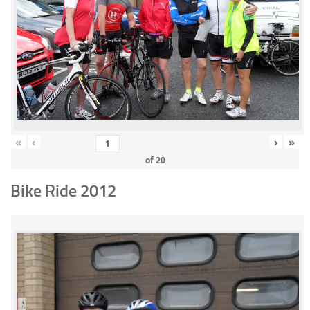
«
‹
›
»
of
20
Bike Ride 2012