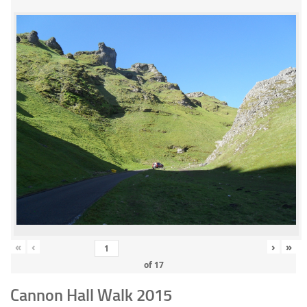
«
‹
›
»
of
17
Cannon Hall Walk 2015