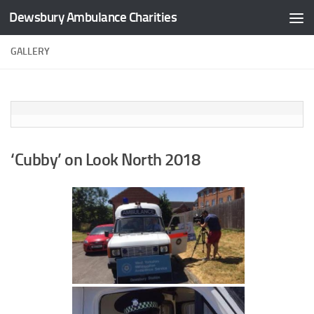
Dewsbury Ambulance Charities
Skip to content
GALLERY
‘Cubby’ on Look North 2018