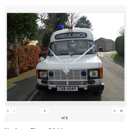
«
‹
›
»
of
8