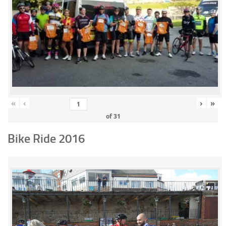
«
‹
›
»
of
31
Bike Ride 2016