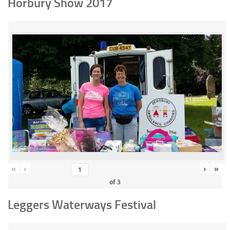
Horbury Show 2017
«
‹
›
»
of
3
Leggers Waterways Festival