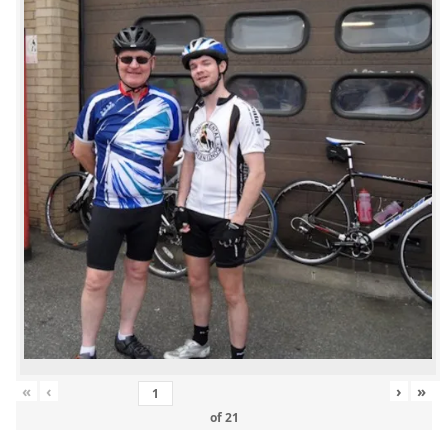
«
‹
›
»
of
21