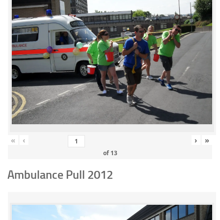
«
‹
›
»
of
13
Ambulance Pull 2012