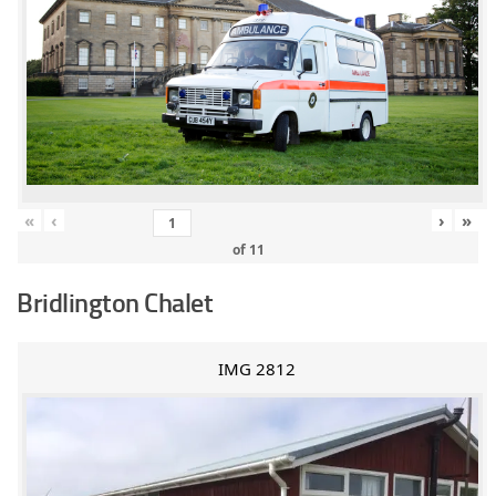
«
‹
›
»
of
11
Bridlington Chalet
IMG 2812