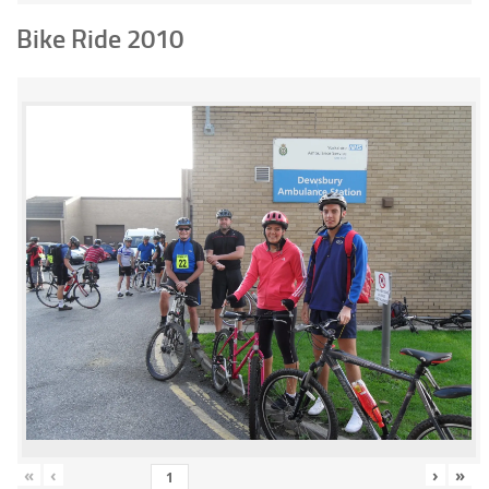
Bike Ride 2010
«
‹
›
»