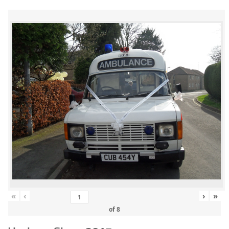
«
‹
›
»
of
8