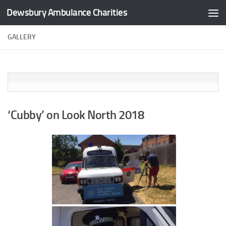
Dewsbury Ambulance Charities
Skip to content
GALLERY
‘Cubby’ on Look North 2018