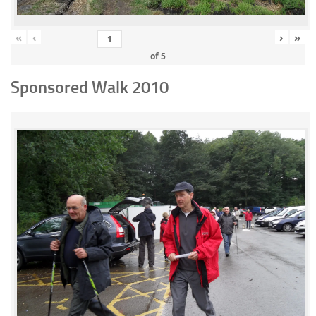
«
‹
›
»
of
5
Sponsored Walk 2010