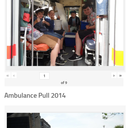
«
‹
›
»
of
9
Ambulance Pull 2014