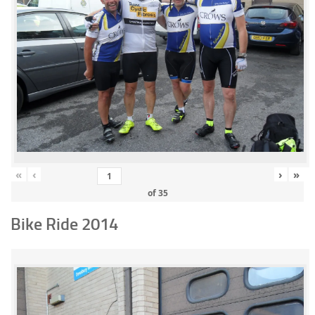
«
‹
›
»
of
35
Bike Ride 2014