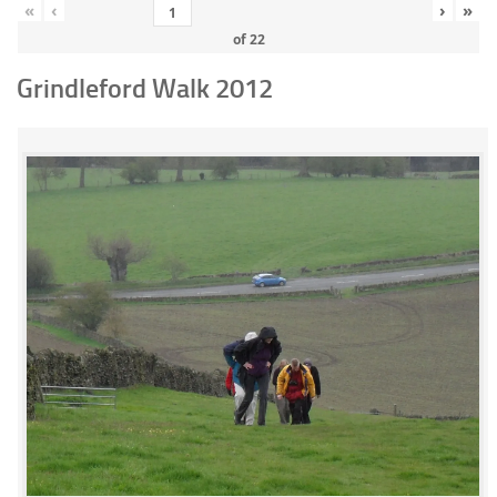
«
‹
›
»
of
22
Grindleford Walk 2012