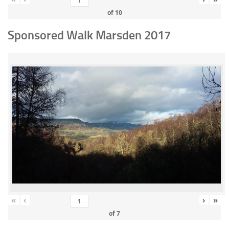
of
10
Sponsored Walk Marsden 2017
«
‹
›
»
of
7