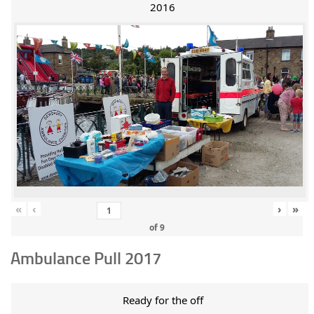
2016
«
‹
›
»
of
9
Ambulance Pull 2017
Ready for the off