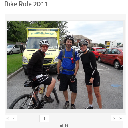
Bike Ride 2011
«
‹
›
»
of
19