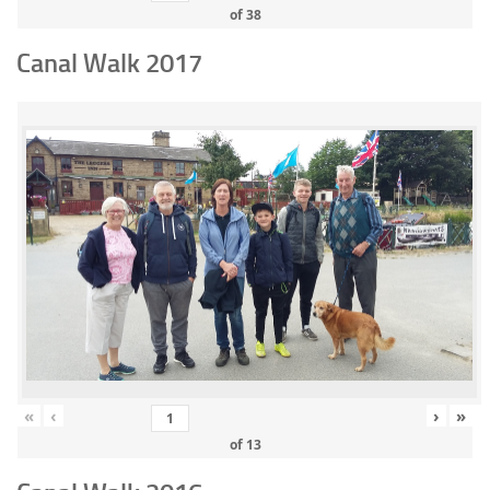
of
38
Canal Walk 2017
«
‹
›
»
of
13