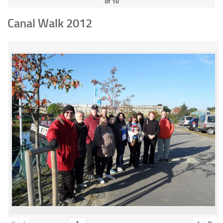
of
10
Canal Walk 2012
«
‹
›
»