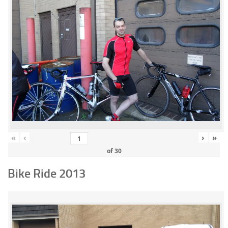
«
‹
›
»
of
30
Bike Ride 2013