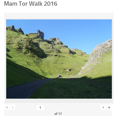
Mam Tor Walk 2016
«
‹
›
»
of
17