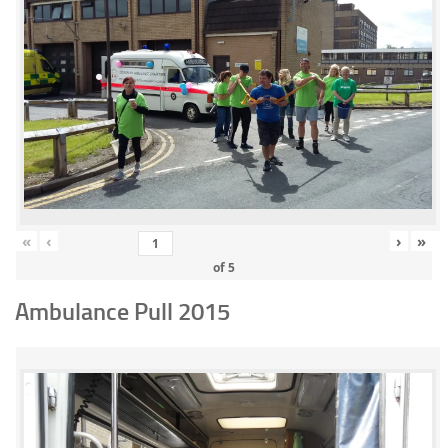
«
‹
›
»
of
5
Ambulance Pull 2015