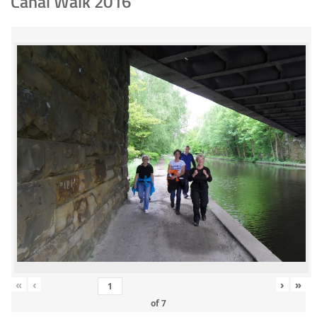
Canal Walk 2016
«
‹
›
»
of
7