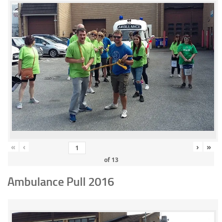
«
‹
›
»
of
13
Ambulance Pull 2016