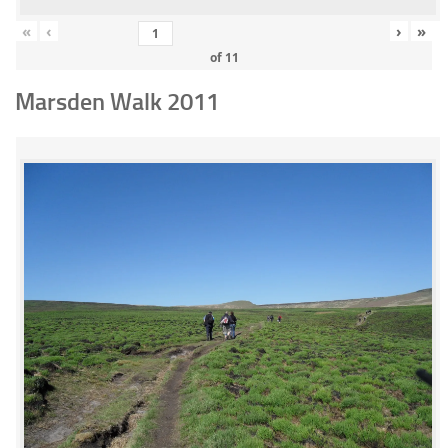
«
‹
›
»
of
11
Marsden Walk 2011