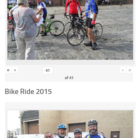
«
‹
›
»
of
41
Bike Ride 2015