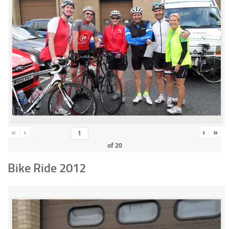
«
‹
›
»
of
20
Bike Ride 2012