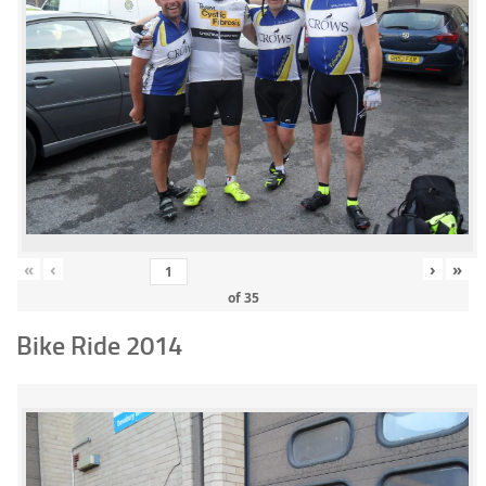
«
‹
›
»
of
35
Bike Ride 2014