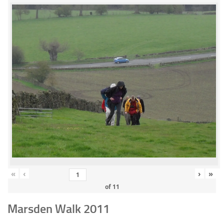
«
‹
›
»
of
11
Marsden Walk 2011