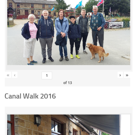
«
‹
›
»
of
13
Canal Walk 2016