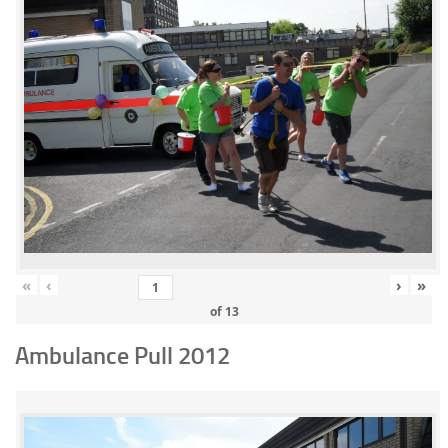
«
‹
›
»
of
13
Ambulance Pull 2012