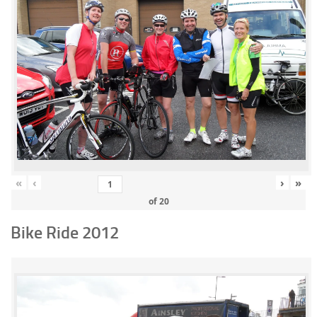
«
‹
›
»
of
20
Bike Ride 2012