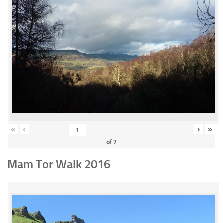
«
‹
›
»
of
7
Mam Tor Walk 2016