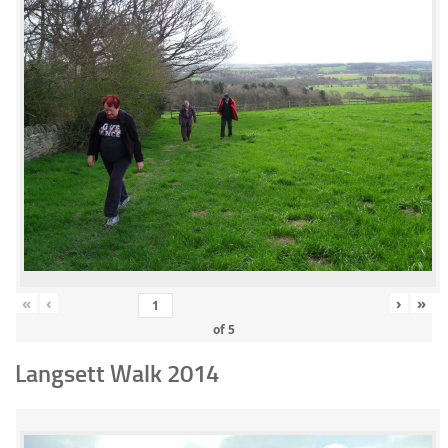
«
‹
›
»
of
5
Langsett Walk 2014