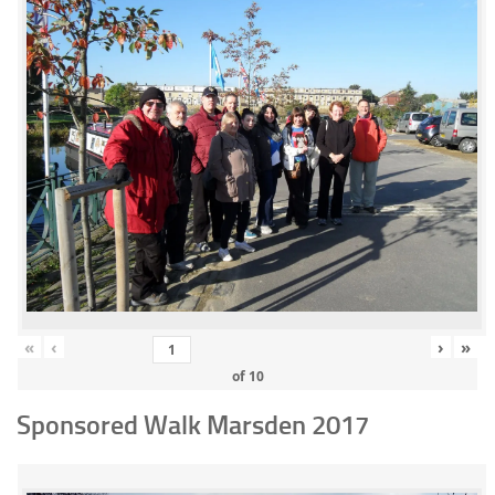
«
‹
›
»
of
10
Sponsored Walk Marsden 2017