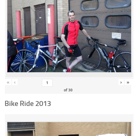
«
‹
›
»
of
30
Bike Ride 2013