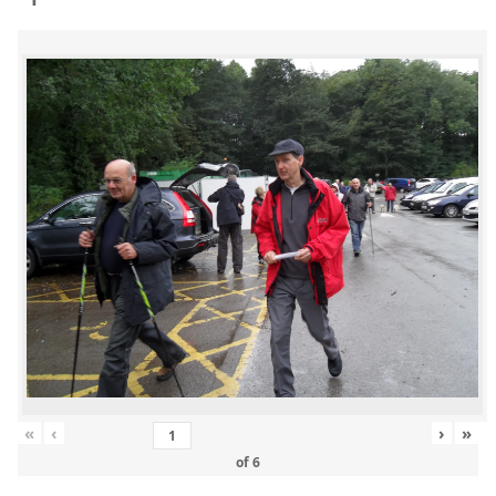
«
‹
›
»
of
6