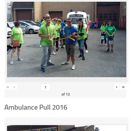
«
‹
›
»
of
13
Ambulance Pull 2016