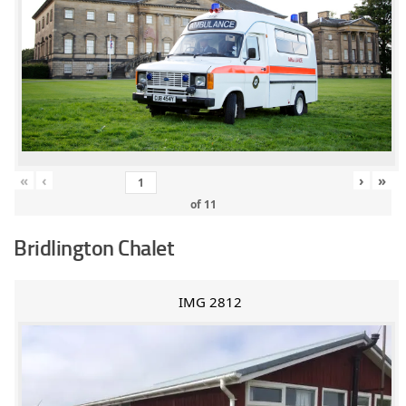
«
‹
›
»
of
11
Bridlington Chalet
IMG 2812