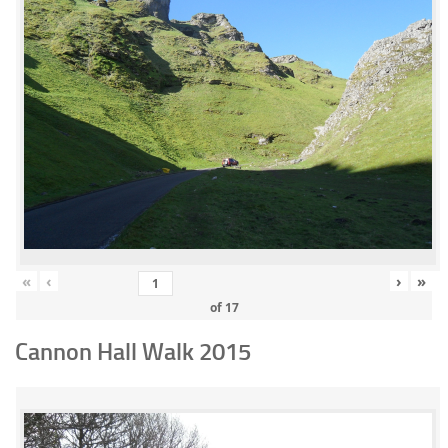
«
‹
›
»
of
17
Cannon Hall Walk 2015