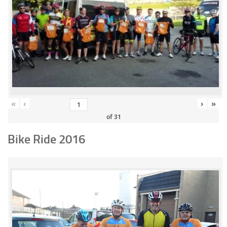
«
‹
›
»
of
31
Bike Ride 2016