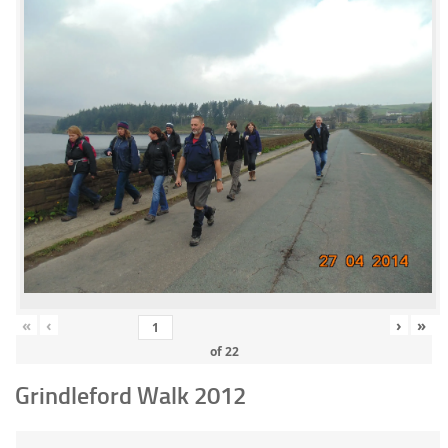
«
‹
›
»
of
22
Grindleford Walk 2012