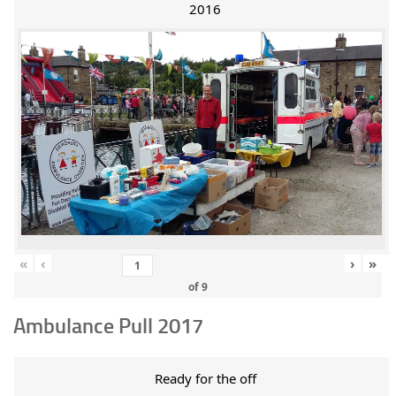
2016
«
‹
›
»
of
9
Ambulance Pull 2017
Ready for the off