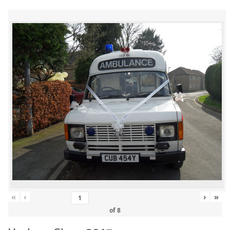
«
‹
›
»
of
8