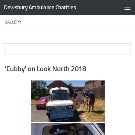
Dewsbury Ambulance Charities
Skip to content
GALLERY
‘Cubby’ on Look North 2018