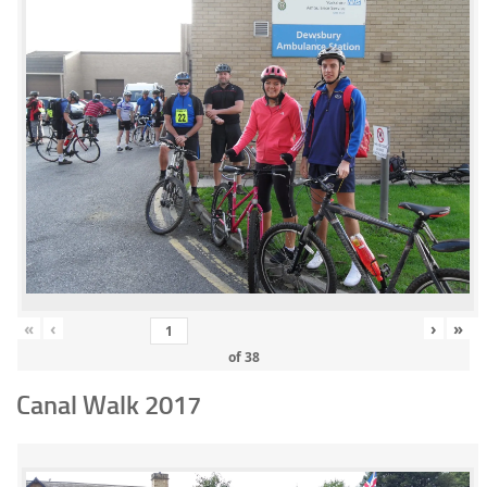
«
‹
›
»
of
38
Canal Walk 2017