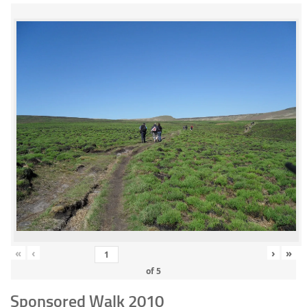
«
‹
›
»
of
5
Sponsored Walk 2010