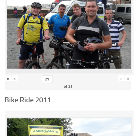
«
‹
›
»
of
21
Bike Ride 2011