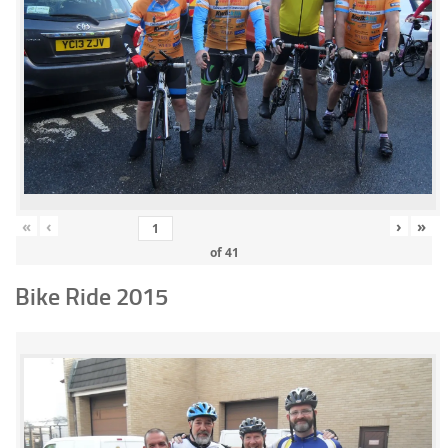
«
‹
›
»
of
41
Bike Ride 2015