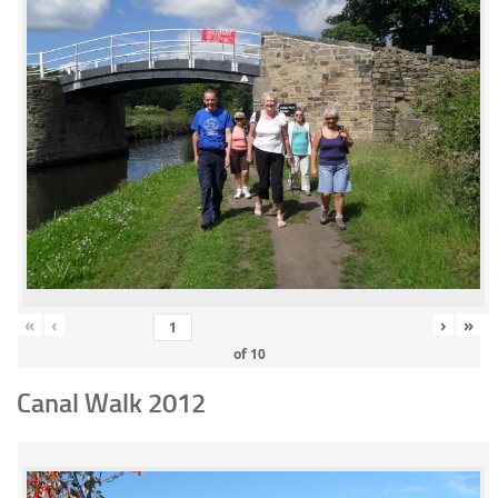
«
‹
›
»
of
10
Canal Walk 2012