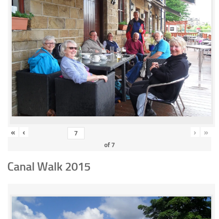
«
‹
›
»
of
7
Canal Walk 2015