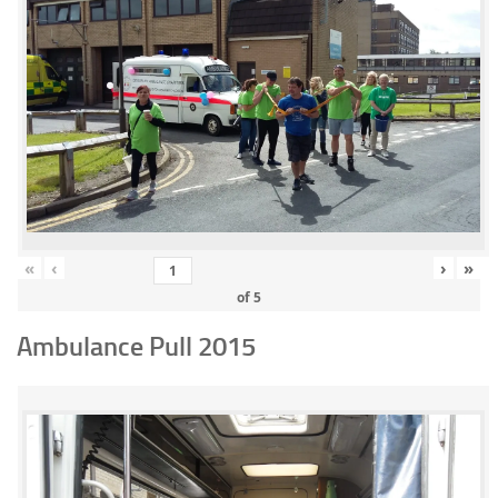
«
‹
›
»
of
5
Ambulance Pull 2015