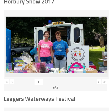
Horbury Show 2017
«
‹
›
»
of
3
Leggers Waterways Festival