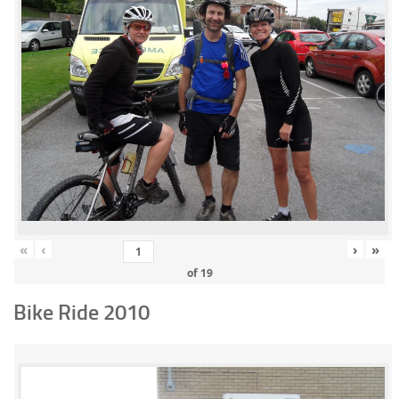
«
‹
›
»
of
19
Bike Ride 2010