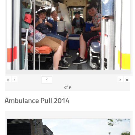
«
‹
›
»
of
9
Ambulance Pull 2014