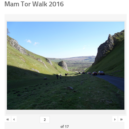
Mam Tor Walk 2016
«
‹
›
»
of
17