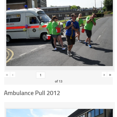
«
‹
›
»
of
13
Ambulance Pull 2012