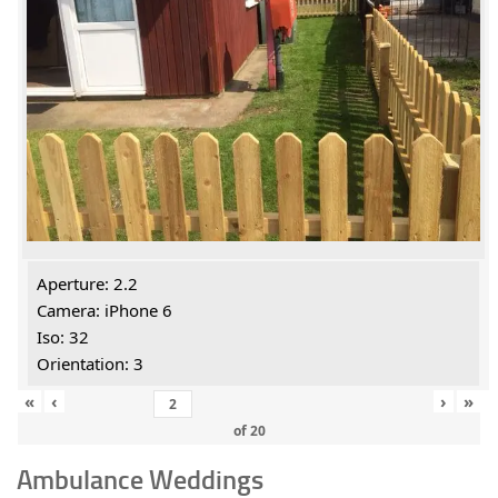
Aperture: 2.2
Camera: iPhone 6
Iso: 32
Orientation: 3
«
‹
›
»
of
20
Ambulance Weddings