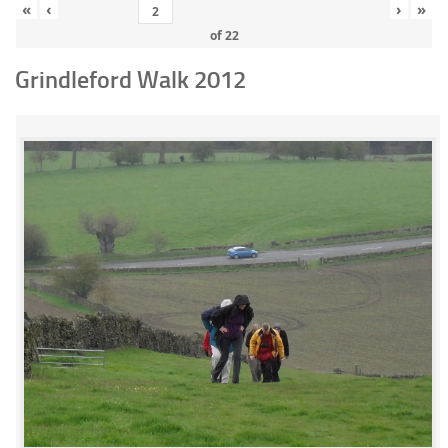
«
‹
›
»
of
22
Grindleford Walk 2012