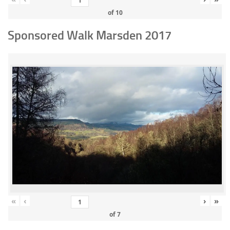
of
10
Sponsored Walk Marsden 2017
«
‹
›
»
of
7