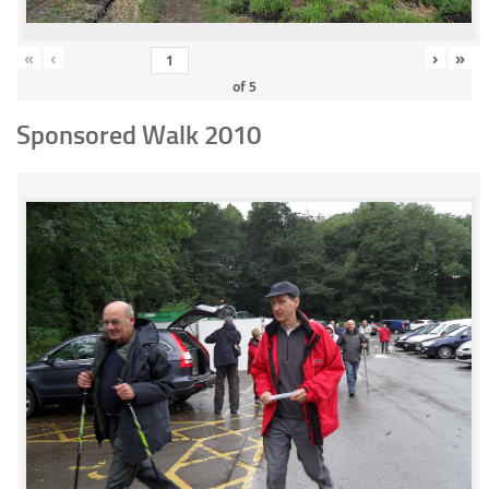
«
‹
›
»
of
5
Sponsored Walk 2010