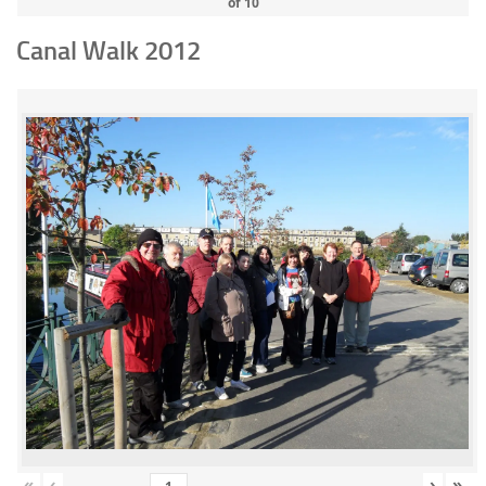
of
10
Canal Walk 2012
«
‹
›
»