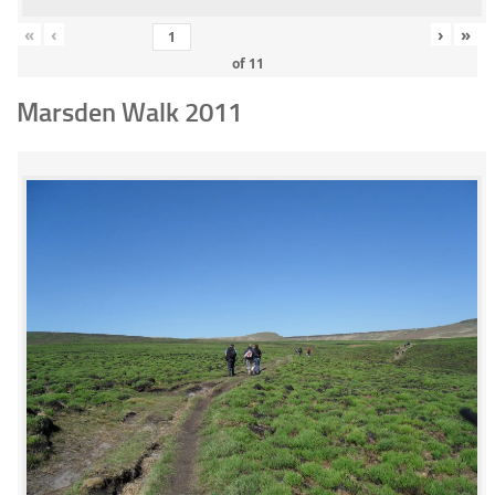
«
‹
›
»
of
11
Marsden Walk 2011