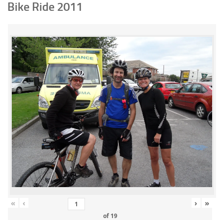
Bike Ride 2011
«
‹
›
»
of
19