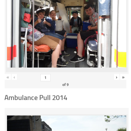
«
‹
›
»
of
9
Ambulance Pull 2014