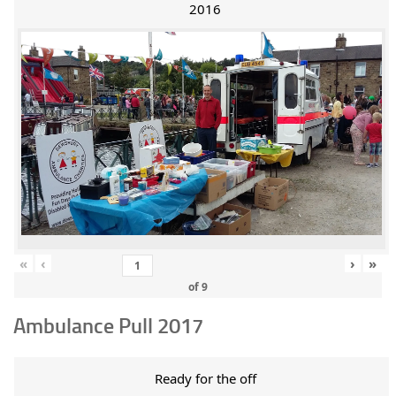
2016
«
‹
›
»
of
9
Ambulance Pull 2017
Ready for the off