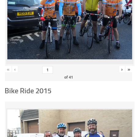
«
‹
›
»
of
41
Bike Ride 2015