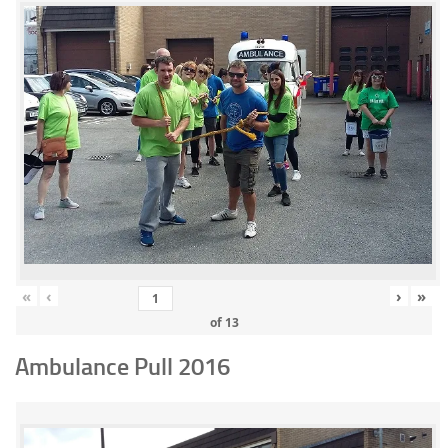
«
‹
›
»
of
13
Ambulance Pull 2016