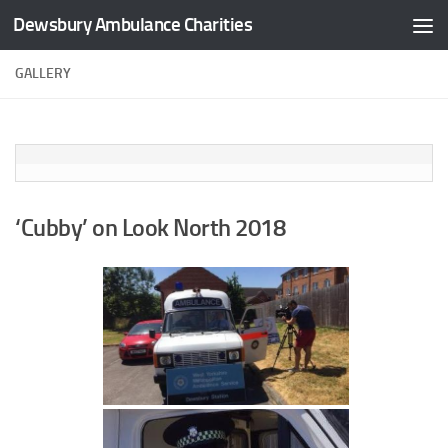
Dewsbury Ambulance Charities
Skip to content
GALLERY
‘Cubby’ on Look North 2018