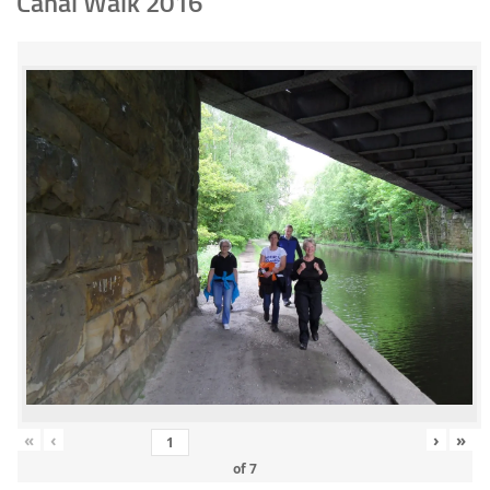
Canal Walk 2016
«
‹
›
»
of
7