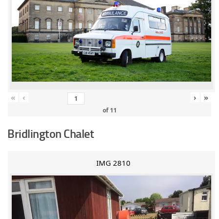
«
‹
›
»
of
11
Bridlington Chalet
IMG 2810