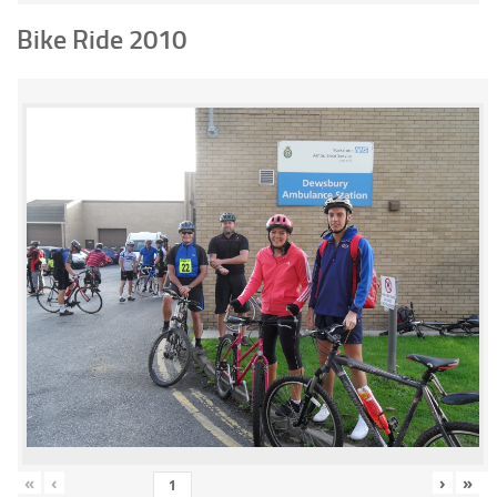
Bike Ride 2010
«
‹
›
»