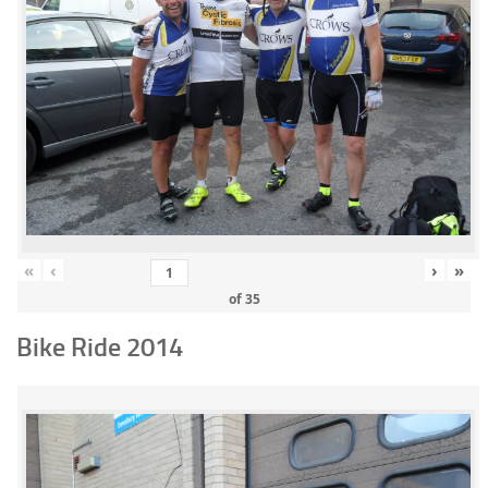
«
‹
›
»
of
35
Bike Ride 2014