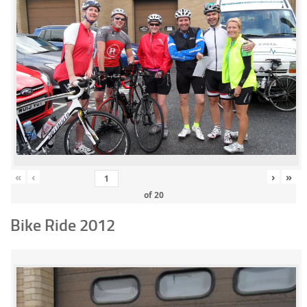
«
‹
›
»
of
20
Bike Ride 2012