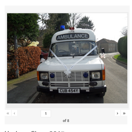
«
‹
›
»
of
8