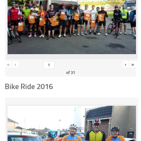
«
‹
›
»
of
31
Bike Ride 2016