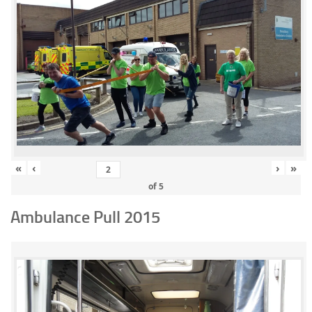
«
‹
›
»
of
5
Ambulance Pull 2015