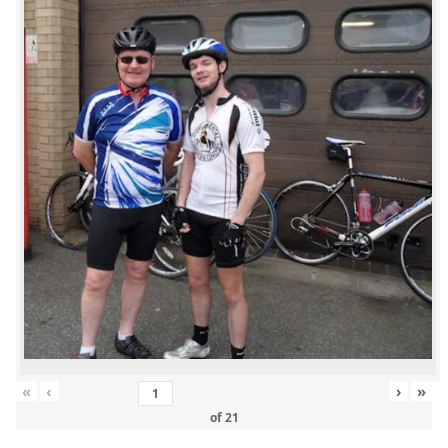
«
‹
›
»
of
21