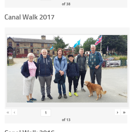
of
38
Canal Walk 2017
«
‹
›
»
of
13