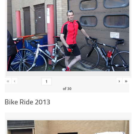
«
‹
›
»
of
30
Bike Ride 2013