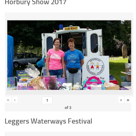
Horbury Show 2017
«
‹
›
»
of
3
Leggers Waterways Festival